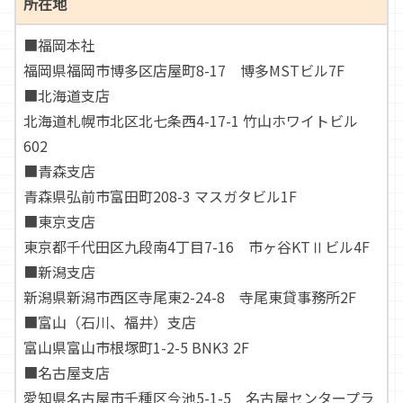
所在地
■福岡本社
福岡県福岡市博多区店屋町8-17 博多MSTビル7F
■北海道支店
北海道札幌市北区北七条西4-17-1 竹山ホワイトビル
602
■青森支店
青森県弘前市富田町208-3 マスガタビル1F
■東京支店
東京都千代田区九段南4丁目7-16 市ヶ谷KTⅡビル4F
■新潟支店
新潟県新潟市西区寺尾東2-24-8 寺尾東貸事務所2F
■富山（石川、福井）支店
富山県富山市根塚町1-2-5 BNK3 2F
■名古屋支店
愛知県名古屋市千種区今池5-1-5 名古屋センタープラ