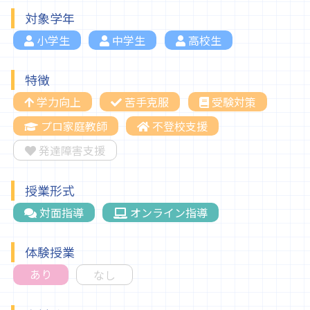
対象学年
小学生
中学生
高校生
特徴
学力向上
苦手克服
受験対策
プロ家庭教師
不登校支援
発達障害支援
授業形式
対面指導
オンライン指導
体験授業
あり
なし