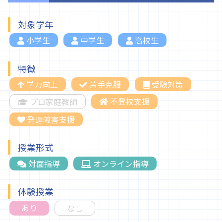
対象学年
小学生
中学生
高校生
特徴
学力向上
苦手克服
受験対策
不登校支援
プロ家庭教師
発達障害支援
授業形式
対面指導
オンライン指導
体験授業
あり
なし