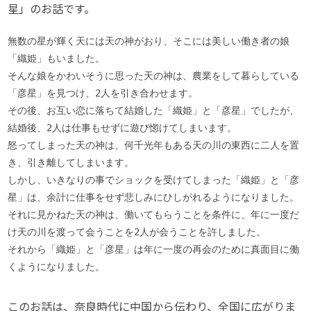
星」のお話です。
無数の星が輝く天には天の神がおり、そこには美しい働き者の娘
「織姫」もいました。

そんな娘をかわいそうに思った天の神は、農業をして暮らしている
「彦星」を見つけ、2人を引き合わせます。

その後、お互い恋に落ちて結婚した「織姫」と「彦星」でしたが、
結婚後、2人は仕事もせずに遊び惚けてしまいます。

怒ってしまった天の神は、何千光年もある天の川の東西に二人を置
き、引き離してしまいます。

しかし、いきなりの事でショックを受けてしまった「織姫」と「彦
星」は、余計に仕事をせず悲しみにひしがれるようになりました。

それに見かねた天の神は、働いてもらうことを条件に、年に一度だ
け天の川を渡って会うことを2人が会うことを許しました。

それから「織姫」と「彦星」は年に一度の再会のために真面目に働
くようになりました。
このお話は、奈良時代に中国から伝わり、全国に広がりま