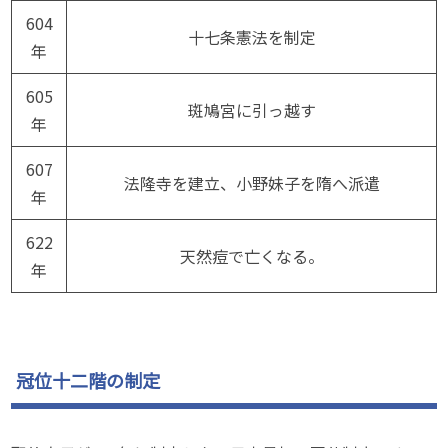
604
十七条憲法を制定
年
605
斑鳩宮に引っ越す
年
607
法隆寺を建立、小野妹子を隋へ派遣
年
622
天然痘で亡くなる。
年
冠位十二階の制定