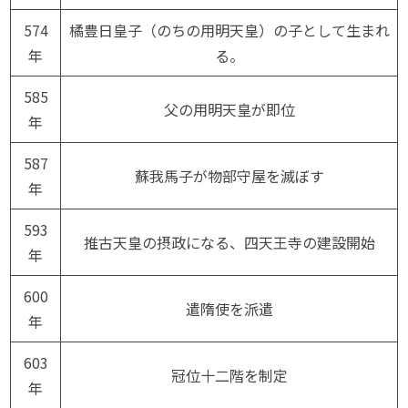
574
橘豊日皇子（のちの用明天皇）の子として生まれ
年
る。
585
父の用明天皇が即位
年
587
蘇我馬子が物部守屋を滅ぼす
年
593
推古天皇の摂政になる、四天王寺の建設開始
年
600
遣隋使を派遣
年
603
冠位十二階を制定
年