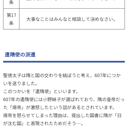
条
第17
大事なことはみんなと相談して決めなさい。
条
遣隋使の派遣
聖徳太子は隋と国の交わりを結ぼうと考え、607年につか
いを送りました。
このつかいを「遣隋使」といいます。
607年の遣隋使には小野妹子が選ばれており、隋の皇帝だっ
た「煬帝」が激怒したという話があるとされています。
煬帝を怒らせてしまった理由は、提出した国書に隋が「日
が沈む国」と表現されたためだそう…。