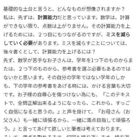
基礎的な土台と言うと、どんなものが想像されますか？
私は、先ずは、
計算能力
だと思っています。数学は、計算
ができない限り、点数は上がりません。その計算能力を上
げるためには、２つ目にもつながるのですが、
ミスを減ら
していく必要
があります。ミスを減らすことについては、
後々書くとして、計算能力を上げるには？
先ず、数学が苦手なお子さんは、学年を1つ下のものからま
たは、２つ下のものから、参考書を選ぶ必要もあるのでは
ないかと思います。その自分の学年ではない学年のしか
も、下の学年の参考書をあげる時には、かける言葉も大切
です。お子様の自尊心を傷つけない為にも、『このテキス
トで、全問正解出来るようになったら、これから、すっご
く自信になると思うの。』と声を掛けて、『お母さん（お
父さん）も一緒に頑張るから、一緒に満点目指して頑張ろ
う。』と言ってあげて欲しいと筆者は考えております。
そして、満点を取れるまで、何回も繰り返します。繰り返