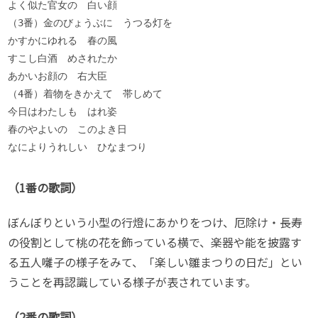
よく似た官女の　白い顔

（3番）金のびょうぶに　うつる灯を

かすかにゆれる　春の風

すこし白酒　めされたか

あかいお顔の　右大臣

（4番）着物をきかえて　帯しめて

今日はわたしも　はれ姿

春のやよいの　このよき日

なによりうれしい　ひなまつり
（1番の歌詞）
ぼんぼりという小型の行燈にあかりをつけ、厄除け・長寿
の役割として桃の花を飾っている横で、楽器や能を披露す
る五人囃子の様子をみて、「楽しい雛まつりの日だ」とい
うことを再認識している様子が表されています。
（2番の歌詞）