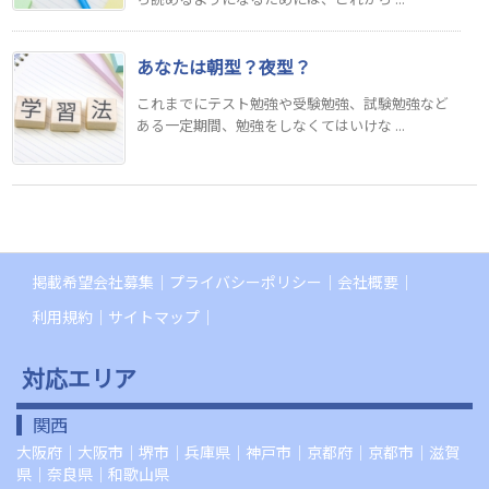
あなたは朝型？夜型？
これまでにテスト勉強や受験勉強、試験勉強など
ある一定期間、勉強をしなくてはいけな ...
掲載希望会社募集
プライバシーポリシー
会社概要
利用規約
サイトマップ
対応エリア
関西
大阪府
｜
大阪市
｜
堺市
｜
兵庫県
｜
神戸市
｜
京都府
｜
京都市
｜
滋賀
県
｜
奈良県
｜
和歌山県