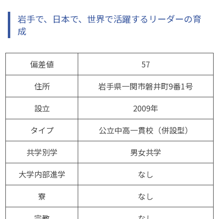
岩手で、日本で、世界で活躍するリーダーの育
成
偏差値
57
住所
岩手県一関市磐井町9番1号
設立
2009年
タイプ
公立中高一貫校（併設型）
共学別学
男女共学
大学内部進学
なし
寮
なし
宗教
なし