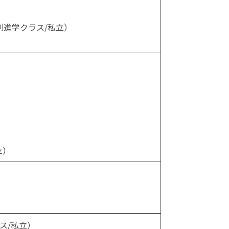
別進学クラス/私立）
）
立）
）
ス/私立）