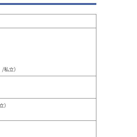
）
/私立）
立）