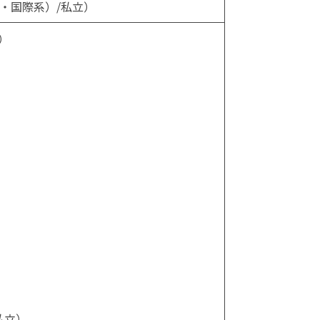
・国際系）/私立）
）
）
私立）