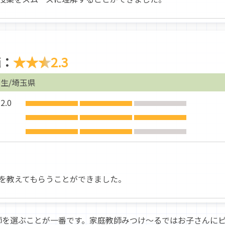
価：
★★★
2.3
生/埼玉県
.0
を教えてもらうことができました。
師を選ぶことが一番です。家庭教師みつけ～るではお子さんに