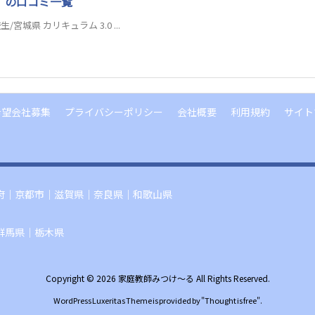
】の口コミ一覧
宮城県 カリキュラム 3.0 ...
希望会社募集
プライバシーポリシー
会社概要
利用規約
サイト
府
｜
京都市
｜
滋賀県
｜
奈良県
｜
和歌山県
群馬県
｜
栃木県
Copyright ©
2026
家庭教師みつけ～る
All Rights Reserved.
WordPress Luxeritas Theme is provided by "
Thought is free
".