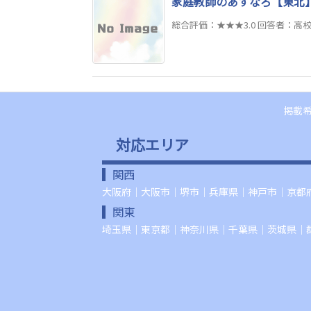
家庭教師のあすなろ【東北
総合評価：★★★3.0 回答者：高校生/
掲載
対応エリア
関西
大阪府
｜
大阪市
｜
堺市
｜
兵庫県
｜
神戸市
｜
京都
関東
埼玉県
｜
東京都
｜
神奈川県
｜
千葉県
｜
茨城県
｜