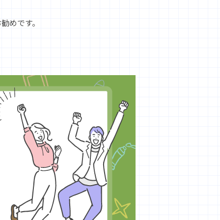
お勧めです。
。