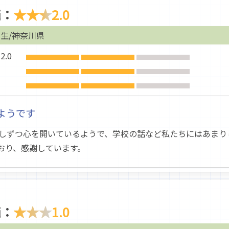
価：
★★★
2.0
生/神奈川県
.0
ようです
しずつ心を開いているようで、学校の話など私たちにはあまり
おり、感謝しています。
価：
★★★
1.0